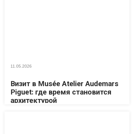
11.05.2026
Визит в Musée Atelier Audemars
Piguet: где время становится
архитектурой
7 мая студенты Swiss School посетили музей Audemars
Piguet. В швейцарской деревне Ле-Брассю, в долине Жу,
находится место, где история высокого часового
искусства перестаёт быть абстрактной. Musée Atelier