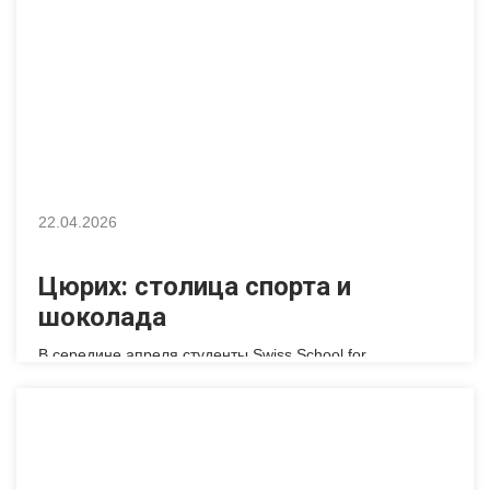
Audemars Piguet — это не просто музей бренда, а
пространство, в котором можно увидеть, как традиция,
инженерия и современная архитектура складываются в
единый рассказ о времени. Музей […]
22.04.2026
Цюрих: столица спорта и
шоколада
В середине апреля студенты Swiss School for
International Relations отправились в образовательную
поездку в Цюрих — один из самых красивых и
динамичных городов Швейцарии. Насыщенная
программа позволила участникам ближе познакомиться
с культурой, историей и современным обликом города, а
также расширить знания в области спорта. Первым