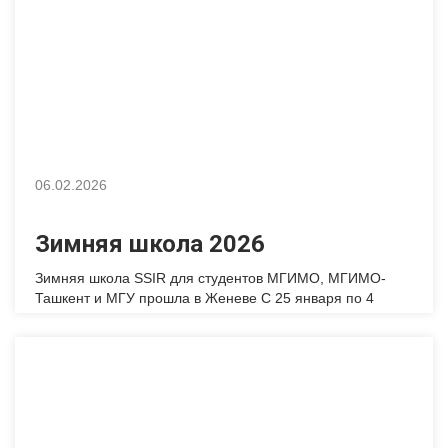
пунктом маршрута стал Lindt Home of Chocolate —
знаменитый музей […]
06.02.2026
Зимняя школа 2026
Зимняя школа SSIR для студентов МГИМО, МГИМО-
Ташкент и МГУ прошла в Женеве С 25 января по 4
февраля 2026 года на базе Swiss School for International
Relations прошла Зимняя школа для студентов МГИМО,
МГИМО -Ташкент, а также студентов МГУ, Программа
объединила академические занятия, практические
мастер-классы и насыщенную культурную программу в
Швейцарии. Особым событием этого сезона […]