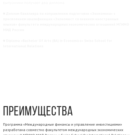
выпускники получают два диплома:
■ Диплом бакалавра по направлению подготовки «Экономика» с
присвоением квалификации «Экономист со знанием иностранных
языков» факультета международных экономических отношений МГИМО
МИД России
■ Diploma «Bachelor Of Arts (BA) in Economics» Swiss School for
International Relations
Преимущества
Программа «Международные финансы и управление инвестициями»
разработана совместно факультетом международных экономических