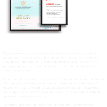
Фундаментальное экономическое образование и блестящее знание
иностранных языков в сочетании с практическими навыками в области
международной экономики и финансов обеспечивают конкурентные
преимущества выпускников Программы по востребованной на рынке
труда специализации.
К преподаванию привлекаются ведущие специалисты России, Швейцарии
и Европы, работники международных организаций, топ-менеджеры и
предприниматели. Студенты ежедневно получают знания и общаются с
выдающимися специалистами, обладающими высокой квалификацией и
огромным практическим опытом.
При успешном освоении Программы и выполнении учебного плана