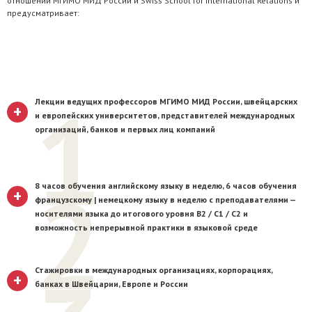
отношений МГИМО МИД России и Swiss School for International Relations и
предусматривает:
1
Лекции ведущих профессоров МГИМО МИД России, швейцарских
+
и европейских университетов, представителей международных
организаций, банков и первых лиц компаний
2
8 часов обучения английскому языку в неделю, 6 часов обучения
+
французскому | немецкому языку в неделю с преподавателями —
носителями языка до итогового уровня B2 / С1 / C2 и
возможность непрерывной практики в языковой среде
Стажировки в международных организациях, корпорациях,
+
банках в Швейцарии, Европе и России