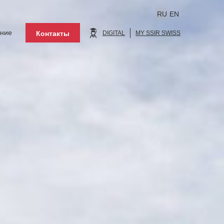
RU
EN
ение
Контакты
DIGITAL
MY SSIR SWISS