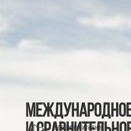
Международное
и сравнительно
Интенсивное изучение