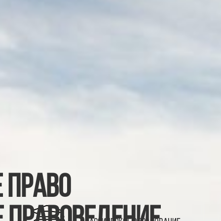
 право
е правоведение