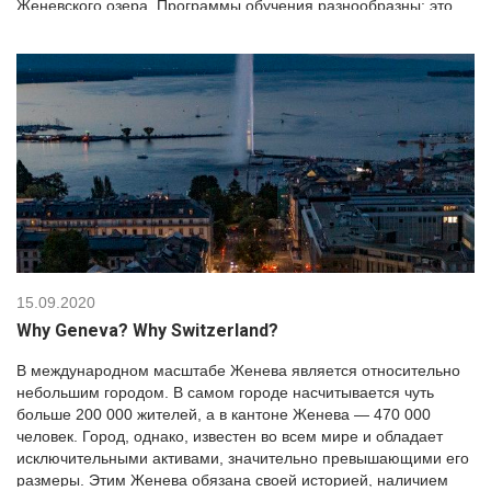
Женевского озера. Программы обучения разнообразны: это
летние и зимние школы, корпоративные программы
повышения квалификации, Foundation и, конечно, совместные
программы бакалавриата с ведущими университетами,
которые находятся в центре […]
15.09.2020
Why Geneva? Why Switzerland?
В международном масштабе Женева является относительно
небольшим городом. В самом городе насчитывается чуть
больше 200 000 жителей, а в кантоне Женева — 470 000
человек. Город, однако, известен во всем мире и обладает
исключительными активами, значительно превышающими его
размеры. Этим Женева обязана своей историей, наличием