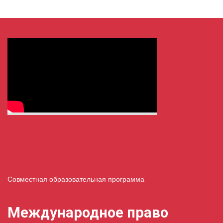
многочисленных международных организаций (International
Geneva) и ее экономической жизнью. Последнее […]
Совместная образовательная программа
Международное право