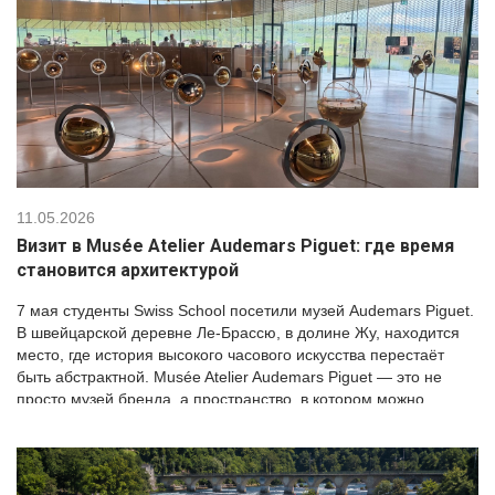
11.05.2026
Визит в Musée Atelier Audemars Piguet: где время
становится архитектурой
7 мая студенты Swiss School посетили музей Audemars Piguet.
В швейцарской деревне Ле-Брассю, в долине Жу, находится
место, где история высокого часового искусства перестаёт
быть абстрактной. Musée Atelier Audemars Piguet — это не
просто музей бренда, а пространство, в котором можно
увидеть, как традиция, инженерия и современная архитектура
складываются в единый рассказ о времени. Музей […]