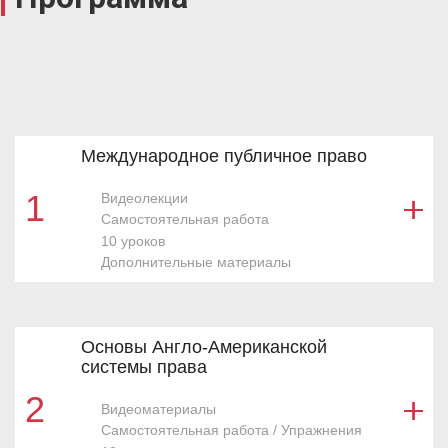
Международное публичное право
1
Видеолекции
Самостоятельная работа
10 уроков
Дополнительные материалы
Основы Англо-Американской
Описание
системы права
Цель курса — знакомство с базовыми
понятиями и категориями, а также
2
Видеоматериалы
терминологией основных отраслей и
Самостоятельная работа / Упражнения
институтов международного публичного