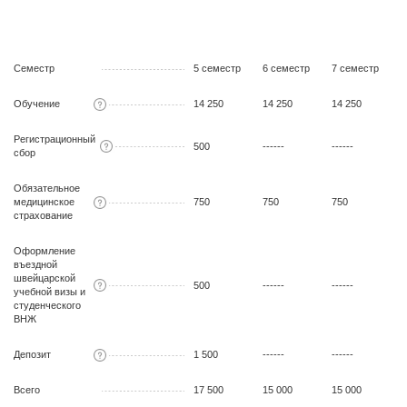
Семестр
5 семестр
6 семестр
7 семестр
8
Обучение
14 250
14 250
14 250
1
Регистрационный
500
------
------
-
сбор
Обязательное
медицинское
750
750
750
7
страхование
Оформление
въездной
швейцарской
500
------
------
-
учебной визы и
студенческого
ВНЖ
Депозит
1 500
------
------
-
Всего
17 500
15 000
15 000
1