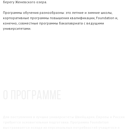
берегу Женевского озера.
Программы обучения разнообразны: это летние и зимние школы,
корпоративные программы повышения квалификации, Foundation и,
конечно, совместные программы бакалавриата с ведущими
университетами.
О Программе
Для поступления в лучшие университеты Швейцарии, Европы и России
требуется основательная подготовка. Программа Foundation
выстраивается исходя из персональных потребностей учащегося и