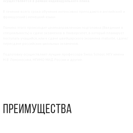
осуществляется в рамках индивидуального плана.
В течение всего срока обучения интенсивно преподаются английский и
французский | немецкий языки.
Помимо этого происходит целенаправленная подготовка (Введение в
специальность) к сдаче экзаменов в Университет, в который планирует
поступать учащийся, или к сдаче швейцарского экзамена maturite, сдаче/
пересдаче российских школьных экзаменов.
Подготовку осуществляют лучшие профессора Swiss School, МГУ имени
М.В. Ломоносова, МГИМО МИД России и другие.
Преимущества