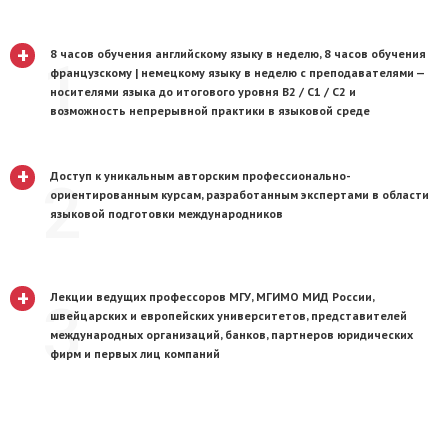
+
8 часов обучения английскому языку в неделю, 8 часов обучения
1
французскому | немецкому языку в неделю с преподавателями —
носителями языка до итогового уровня B2 / С1 / C2 и
возможность непрерывной практики в языковой среде
+
Доступ к уникальным авторским профессионально-
2
ориентированным курсам, разработанным экспертами в области
языковой подготовки международников
+
Лекции ведущих профессоров МГУ, МГИМО МИД России,
3
швейцарских и европейских университетов, представителей
международных организаций, банков, партнеров юридических
фирм и первых лиц компаний
+
Уникальная возможность жить и учиться в одном из самых
интернациональных, комфортных и безопасных городов мира — в