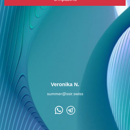
Veronika N.
summer@ssir.swiss