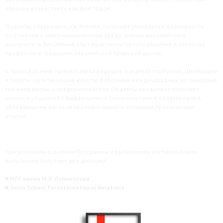
образом возрастает с каждым годом.
Студенты, обучающиеся в Женеве, получают уникальную возможность
погружения в интернациональную среду, знание европейского
менталитета, бесценный опыт мультикультурного общения и обучения
профессии в традициях европейской правовой школы.
К преподаванию привлекаются ведущие специалисты России, Швейцарии
и Европы, практикующие юристы, работники международных организаций,
топ-менеджеры и предприниматели. Студенты ежедневно получают
знания и общаются с выдающимися специалистами в области права,
обладающими высокой квалификацией и огромным практическим
опытом.
При успешном освоении Программы и выполнении учебного плана
выпускники получают два диплома:
■ МГУ имени М.В. Ломоносова
■ Swiss School for International Relations