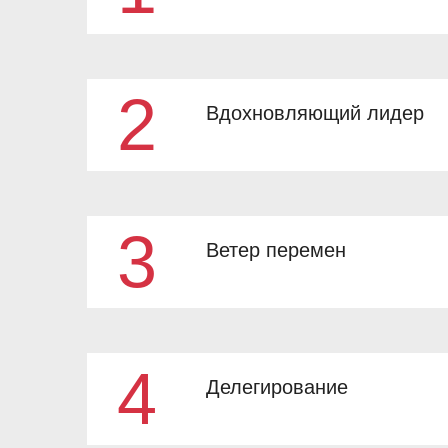
2
Вдохновляющий лидер
Сильный лидер
3
Ветер перемен
Вдохновляющий лидер
4
Делегирование
Ветер перемен