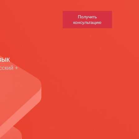
Получить
консультацию
зык
сский +