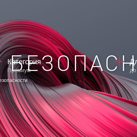
 БЕЗОПАСН
Категория
Д
Премиум
до
езопасности