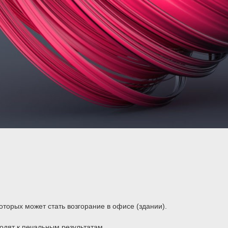
оторых может стать возгорание в офисе (здании).
одят к печальным результатам.