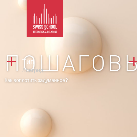
ПОШАГОВ
Тип
Лонгрид
Как воплотить задуманное?