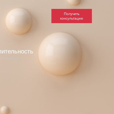
Получить
консультацию
лительность
 60 минут