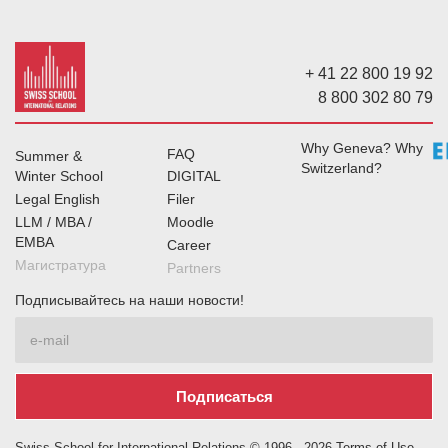
+ 41 22 800 19 92
8 800 302 80 79
Why Geneva? Why
FAQ
Summer &
Switzerland?
Winter School
DIGITAL
Legal English
Filer
LLM / MBA /
Moodle
EMBA
Career
Магистратура
Partners
Подписывайтесь на наши новости!
Swiss School for International Relations © 1996 -
2026
Terms of Use