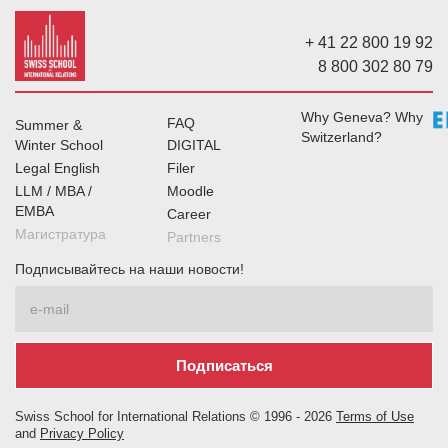
+ 41 22 800 19 92
8 800 302 80 79
Why Geneva? Why
FAQ
Summer &
Switzerland?
Winter School
DIGITAL
Legal English
Filer
LLM / MBA /
Moodle
EMBA
Career
Магистратура
Partners
Подписывайтесь на наши новости!
Swiss School for International Relations © 1996 -
2026
Terms of Use
and
Privacy Policy