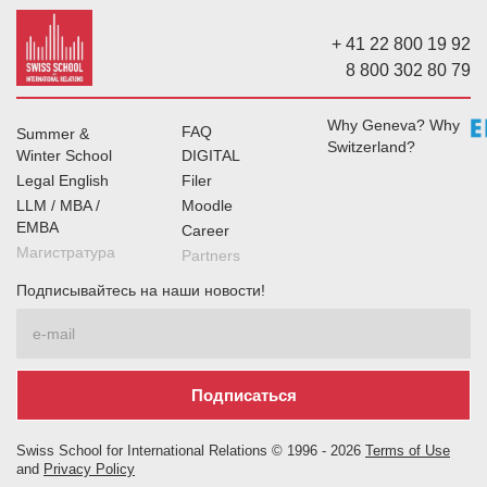
+ 41 22 800 19 92
8 800 302 80 79
Why Geneva? Why
FAQ
Summer &
Switzerland?
Winter School
DIGITAL
Legal English
Filer
LLM / MBA /
Moodle
EMBA
Career
Магистратура
Partners
Подписывайтесь на наши новости!
Swiss School for International Relations © 1996 -
2026
Terms of Use
and
Privacy Policy