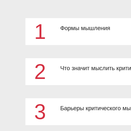
1
Формы мышления
2
Что значит мыслить крит
3
Барьеры критического м