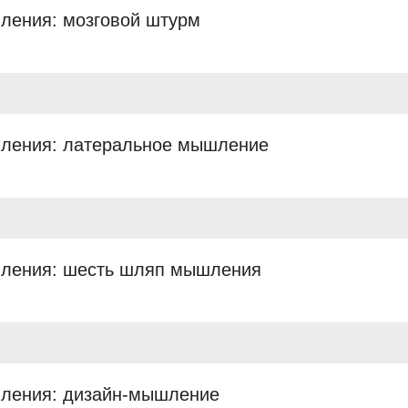
ления: мозговой штурм
шления: латеральное мышление
шления: шесть шляп мышления
шления: дизайн-мышление